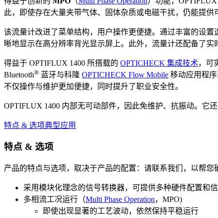
得益于创新的
MPO
（
Multi Phase Operation
）功能，OPTIFL
此，即使存在大量夹带气体、固体杂质或电磁干扰，仍能提供
该流量计改进了菜单结构，用户操作更便捷。通过丰富的设置选项
晰地显示在高分辨率背光显示屏上。此外，流量计还配备了实
得益于 OPTIFLUX 1400 所搭载的
OPTICHECK 集成技术
，可
®
Bluetooth
蓝牙与科隆
OPTICHECK Flow Mobile
移动应用程序
不仅操作与维护更加便捷，同时提升了职业安全性。
OPTIFLUX 1400 内部无可动部件，因此免维护、抗振动
特点 & 选项
典型应用
特点 & 选项
产品的特点与选项，取决于产品的配置：请联系我们，以帮您
采用模块化理念的信号转换器，可提供多种硬件配置和信
多相流工况运行（
Multi Phase Operation
，MPO)
即使出现显著的工艺波动，依然保持平稳运行