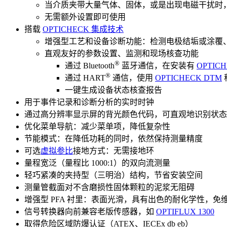
当介质夹带大量气体、固体，或是出现电磁干扰时
无需额外设置即可使用
搭载
OPTICHECK 集成技术
增强型工艺和设备诊断功能：检测电极结垢或涂覆
直观友好的参数设置、监测和现场核查功能
®
通过 Bluetooth
蓝牙通信，在安装有
OPTICHE
®
通过 HART
通信，使用
OPTICHECK DTM
一键生成设备状态核查报告
用于事件记录和诊断分析的实时时钟
通过高分辨率显示屏的背光颜色代码，可直观地识别状态
优化菜单导航：减少菜单项，降低复杂性
节能模式：在降低功耗的同时，依然保持测量精度
可选
虚拟参比
接地方式：无需接地环
量程宽泛（量程比 1000:1）的双向流测量
轻巧紧凑的夹持型（三明治）结构，节省安装空间
测量管截面对不含磨损性固体颗粒的泥浆无阻碍
增强型 PFA 衬里：表面光滑，具有出色的耐化学性，免
信号转换器向前兼容老版传感器，如
OPTIFLUX 1300
取得危险区域防爆认证（ATEX、IECEx db eb）