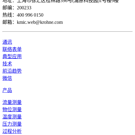
地址：上海市徐汇区桂林路396号(浦原科技园)1号楼9楼
邮编：200233
热线：400 996 0150
邮箱：kmic.web@krohne.com
通讯
联络表单
典型应用
技术
前沿趋势
微信
产品
流量测量
物位测量
温度测量
压力测量
过程分析