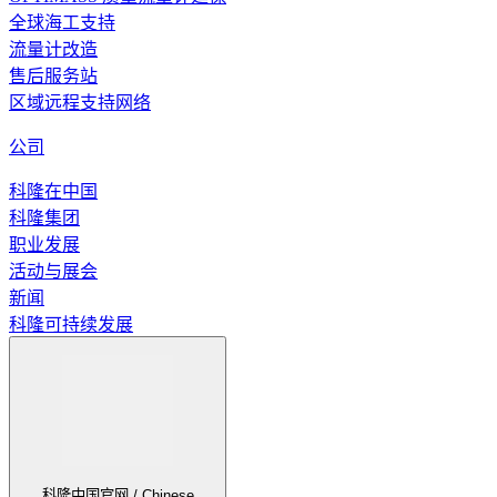
全球海工支持
描述
流量计改造
蒸汽的温度测量
售后服务站
区域远程支持网络
要求
公司
发电标准
科隆在中国
推荐的产品及解决方案
科隆集团
职业发展
活动与展会
新闻
科隆可持续发展
OPTITEMP TRA-S34
热电阻（RTD）温度组件用于现有的保护套管或机械
浏览产品的详情
科隆中国官网 / Chinese