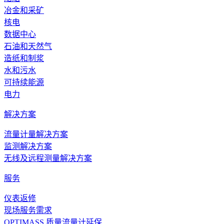
冶金和采矿
给水的流量测量
核电
数据中心
要求
石油和天然气
造纸和制浆
对核电安全的重要性 (ITNS)
水和污水
环境资质
可持续能源
推荐的产品及解决方案
电力
解决方案
流量计量解决方案
监测解决方案
无线及远程测量解决方案
ALTOSONIC V
服务
超声波流量计，适用于油气行业上游和中游的贸易交接级应用
仪表返修
现场服务需求
浏览产品的详情
OPTIMASS 质量流量计延保