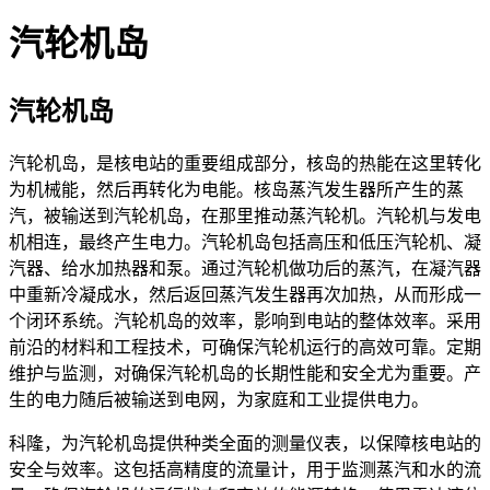
描述
汽轮机岛
蒸汽的温度测量
要求
汽轮机岛
发电标准
汽轮机岛，是核电站的重要组成部分，核岛的热能在这里转化
推荐的产品及解决方案
为机械能，然后再转化为电能。核岛蒸汽发生器所产生的蒸
汽，被输送到汽轮机岛，在那里推动蒸汽轮机。汽轮机与发电
机相连，最终产生电力。汽轮机岛包括高压和低压汽轮机、凝
汽器、给水加热器和泵。通过汽轮机做功后的蒸汽，在凝汽器
中重新冷凝成水，然后返回蒸汽发生器再次加热，从而形成一
个闭环系统。汽轮机岛的效率，影响到电站的整体效率。采用
前沿的材料和工程技术，可确保汽轮机运行的高效可靠。定期
OPTITEMP TRA-S34
维护与监测，对确保汽轮机岛的长期性能和安全尤为重要。产
热电阻（RTD）温度组件用于现有的保护套管或机械
生的电力随后被输送到电网，为家庭和工业提供电力。
科隆，为汽轮机岛提供种类全面的测量仪表，以保障核电站的
浏览产品的详情
安全与效率。这包括高精度的流量计，用于监测蒸汽和水的流