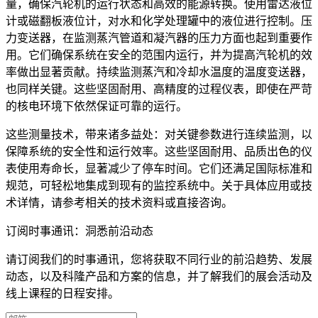
描述
量，确保汽轮机的运行状态和高效的能源转换。使用雷达液位
计或磁翻板液位计，对水和化学处理罐中的液位进行控制。压
蒸汽的温度测量
力变送器，在监测蒸汽管道和凝汽器的压力方面也起到重要作
用。它们确保系统在安全的范围内运行，并为提高汽轮机的效
要求
率做出显著贡献。持续监测蒸汽和冷却水温度的温度变送器，
发电标准
也同样关键。这些坚固耐用、高精度的过程仪表，即使在严苛
的核电环境下依然保证可靠的运行。
推荐的产品及解决方案
这些测量技术，带来诸多益处：对关键参数进行连续监测，以
保障系统的安全性和运行效率。这些坚固耐用、品质出色的仪
表使用寿命长，显著减少了停车时间。它们还满足国际标准和
规范，可轻松地集成到现有的监控系统中。关于具体应用或技
术详情，请参考相关的技术资料或直接咨询。
OPTITEMP TRA-S34
订阅时事通讯：洞悉前沿动态
热电阻（RTD）温度组件用于现有的保护套管或机械
请订阅我们的时事通讯，您将获取不同行业的前沿趋势、发展
动态，以及科隆产品和方案的信息，并了解我们的展会活动及
浏览产品的详情
线上课程的日程安排。