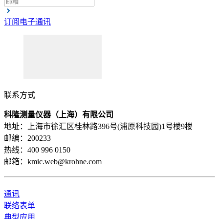
描述
蒸汽的压力测量
订阅电子通讯
要求
发电标准
推荐的产品及解决方案
联系方式
科隆测量仪器（上海）有限公司
地址：上海市徐汇区桂林路396号(浦原科技园)1号楼9楼
邮编：200233
热线：400 996 0150
OPTIBAR PC 5060
邮箱：kmic.web@krohne.com
压力变送器，适用于严苛工况的压力和液位的应用
通讯
浏览产品的详情
联络表单
典型应用