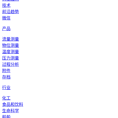
描述
技术
蒸汽的压力测量
前沿趋势
微信
要求
产品
发电标准
流量测量
推荐的产品及解决方案
物位测量
温度测量
压力测量
过程分析
附件
存档
OPTIBAR PC 5060
行业
压力变送器，适用于严苛工况的压力和液位的应用
化工
食品和饮料
浏览产品的详情
生命科学
船舶
描述