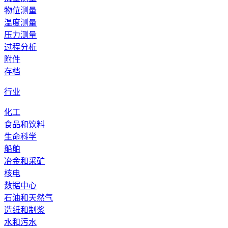
物位测量
热电阻（RTD）温度组件用于现有的保护套管或机械
温度测量
压力测量
浏览产品的详情
过程分析
附件
描述
存档
燃料的流量测量
行业
要求
化工
食品和饮料
对核电安全的重要性 (ITNS)
生命科学
环境资质
船舶
推荐的产品及解决方案
冶金和采矿
核电
数据中心
石油和天然气
造纸和制浆
水和污水