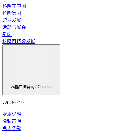
OPTITEMP TRA-S34
科隆在中国
科隆集团
热电阻（RTD）温度组件用于现有的保护套管或机械
职业发展
活动与展会
浏览产品的详情
新闻
科隆可持续发展
描述
空气的压力测量
要求
对核电安全的重要性 (ITNS)
环境资质
科隆中国官网 / Chinese
推荐的产品及解决方案
v
2026.07.0
版本说明
隐私声明
免责条款