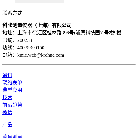
浏览产品的详情
联系方式
科隆测量仪器（上海）有限公司
描述
地址：上海市徐汇区桂林路396号(浦原科技园)1号楼9楼
邮编：200233
燃料的温度测量
热线：400 996 0150
邮箱：kmic.web@krohne.com
要求
对核电安全的重要性（ITNS）
通讯
环境 + 事故鉴定
联络表单
推荐的产品及解决方案
典型应用
技术
前沿趋势
微信
产品
流量测量
OPTITEMP TRA-S34