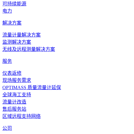
可持续能源
OPTISONIC 3400
电力
超声波流量计，适用于过程应用中的液体介质
解决方案
浏览产品的详情
流量计量解决方案
监测解决方案
描述
无线及远程测量解决方案
废气的温度测量
服务
要求
仪表返修
现场服务需求
发电标准
OPTIMASS 质量流量计延保
推荐的产品及解决方案
全球海工支持
流量计改造
售后服务站
区域远程支持网络
公司