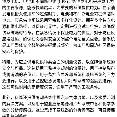
油发电机、电池和不间断电源 (UPS)。柴油发电机是应急电力
的主要来源，能够快速启动，为重要的系统提供电力。在柴油
发电机投入使用前的过渡时期，电池和不间断电源可提供临时
电力。应急供电系统采用冗余和多样化设计，拥有多个独立电
源和供电路径，以保证可靠性。定期进行测试与维护，以确保
该系统随时待命。在紧急情况下保证电力的供应，对于防止反
BM26A-7000
应堆过热、确保在必要时安全关闭整个电站至关重要。该系统
磁翻板液位计，适用于极端工况条件
是工厂整体安全战略的关键组成部分，为工厂和周边社区提供
安心的保护。
浏览产品的详情
科隆，为应急供电提供种类全面的测量仪表，以保障该系统的
描述
安全与可靠。这包括用于监控冷却剂的流量计、用于控制燃料
或润滑油的液位计、用于监控应急冷却系统和液压系统的压力
燃料的液位测量
变送器，以及用于监控应急发电机和冷却系统的温度变送器。
这些可靠耐用的高精度仪表，适用于严苛的工况条件。
要求
此外，科隆还提供冷却系统中蒸汽与气体流量、以及水质监测
对核电安全的重要性（ITNS）
的解决方案。以及用于监测应急电源和冷却系统中各种化学参
环境 + 事故鉴定
数的分析传感器。这些集成了变送器的分析传感器，可直接连
推荐的产品及解决方案
接到控制系统。