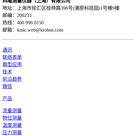
科隆测量仪器（上海）有限公司
地址：上海市徐汇区桂林路396号(浦原科技园)1号楼9楼
邮编：200233
热线：400 996 0150
邮箱：kmic.web@krohne.com
通讯
联络表单
典型应用
技术
前沿趋势
微信
产品
流量测量
物位测量
温度测量
压力测量