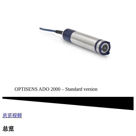
OPTISENS ADO 2000 – Standard version
总览
视频
总览