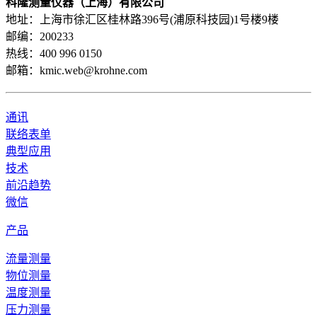
科隆测量仪器（上海）有限公司
地址：上海市徐汇区桂林路396号(浦原科技园)1号楼9楼
邮编：200233
热线：400 996 0150
邮箱：kmic.web@krohne.com
通讯
联络表单
典型应用
技术
前沿趋势
微信
产品
流量测量
物位测量
温度测量
压力测量