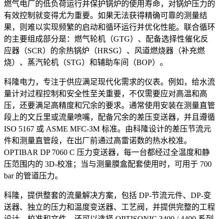
燃气电厂的低负荷运行并保护锅炉的使用寿命，对锅炉压力的
有效控制就变得尤为重要。如果无法获得精确可靠的测量结
果，则难以实现频繁的启动和循环运行并优化性能。联合循环
的主要组成部分是：燃气轮机（GTG）、配备选择性催化反
应器（SCR）的余热锅炉（HRSG）、风道燃烧器（补充燃
烧）、蒸汽轮机（STG）和辅助车间（BOP）。
科隆电力，专注于供应满足现代化需求的仪表。例如，给水流
量计对过程控制和安全性至关重要，不仅需要应对高温和高
压，还要满足高精度和冗余的要求。通常使用安装在测量直管
段上的文丘里或流量喷嘴，配备冗余的差压变送器，并且遵循
ISO 5167 或 ASME MFC-3M 标准。由科隆设计的差压节流元
件和测量直管段，在出厂前通过高雷诺数的热水校准。
OPTIBAR DP 7060 C 压力变送器，每一台都经过全温度和静
压范围内的 3D-校准；当与测量膜盒配套使用时，可用于 700
bar 的管道压力。
科隆，提供整套的流量解决方案，包括 DP-节流元件、DP-变
送器、独立的压力和温度变送器、工艺阀，并提供完整的工程
设计、校准和文件。还可以选择 OPTISONIC 3400 / 4400 系列