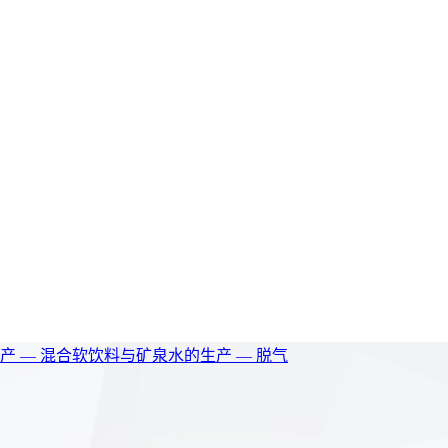
 — 混合
软饮料与矿泉水的生产 — 脱气