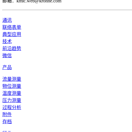
邮箱：kmic.web@krohne.com
通讯
联络表单
典型应用
技术
前沿趋势
微信
产品
流量测量
物位测量
温度测量
压力测量
过程分析
附件
存档