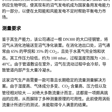
供应生物甲烷，使其现有的沼气发电机成为国家备用发电能力
的一部分，以便在太阳能和风能发电不足时帮助平衡电力市
场。
测量要求
鉴于其生产能力，该公司通过一根 DN300 的大口径钢管，将
沼气从消化池输送至沼气净化装置。在消化池出口处，沼气通
常由 65% 的甲烷和 35% 的 CO
，且处于水蒸气完全饱和状
2
态。其工作压力较低，约为 100 mbar，过程温度范围为 +20…
40°C。由于管道敷设在室外，沼气在流动过程中会冷却，导
致管道内部产生大量冷凝水。
这家沼气生产商需要一款可靠且长期稳定的流量测量解决方
案。由于湿度高、气体成分多变、CO
含量高、压力低以及
2
管径相对较大 — 对绝大多数流量计而言，这都是一项颇具挑
战的应用，从而摒除了多种测量原理的可用性。此前使用涡街
流量计所进行的测试，未能取得令人满意的结果。