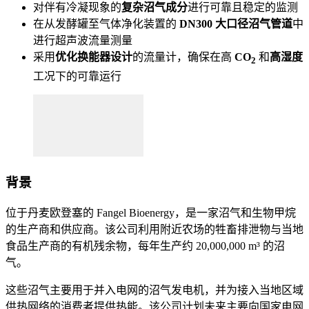
对伴有冷凝现象的
复杂沼气成分
进行可靠且稳定的监测
在从发酵罐至气体净化装置的
DN300 大口径沼气管道
中
进行超声波流量测量
采用
优化换能器设计
的流量计，确保在高
CO
和
高湿度
2
工况下的可靠运行
背景
位于丹麦欧登塞的 Fangel Bioenergy，是一家沼气和生物甲烷
的生产商和供应商。该公司利用附近农场的牲畜排泄物与当地
食品生产商的有机残余物，每年生产约 20,000,000 m³ 的沼
气。
这些沼气主要用于并入电网的沼气发电机，并为接入当地区域
供热网络的消费者提供热能。该公司计划未来主要向国家电网