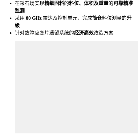
在采石场实现
精细固料
的
料位、体积及重量
的
可靠精准
监测
采用
80 GHz
雷达及控制单元，完成
筒仓
料位测量的
升
级
针对故障应变片遗留系统的
经济高效
改造方案