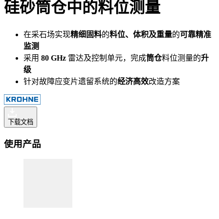
硅砂筒仓中的料位测量
在采石场实现
精细固料
的
料位、体积及重量
的
可靠精准
监测
采用
80 GHz
雷达及控制单元，完成
筒仓
料位测量的
升
级
针对故障应变片遗留系统的
经济高效
改造方案
下载文档
使用产品