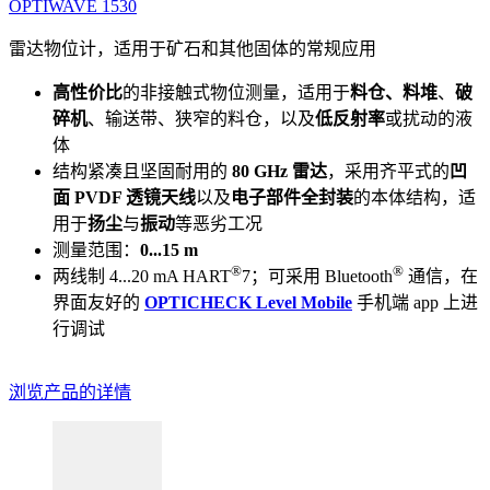
OPTIWAVE 1530
雷达物位计，适用于矿石和其他固体的常规应用
高性价比
的非接触式物位测量，适用于
料仓、料堆
、
破
碎机
、输送带、狭窄的料仓，以及
低反射率
或扰动的液
体
结构紧凑且坚固耐用的
80 GHz 雷达
，采用齐平式的
凹
面 PVDF 透镜天线
以及
电子部件全封装
的本体结构，适
用于
扬尘
与
振动
等恶劣工况
测量范围：
0...15 m
®
®
两线制 4...20 mA HART
7；可采用 Bluetooth
通信，在
界面友好的
OPTICHECK Level Mobile
手机端 app 上进
行调试
浏览产品的详情