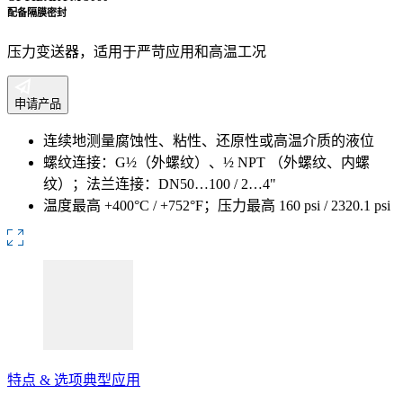
配备隔膜密封
压力变送器，适用于严苛应用和高温工况
申请产品
连续地测量腐蚀性、粘性、还原性或高温介质的液位
螺纹连接：G½（外螺纹）、½ NPT （外螺纹、内螺
纹）；法兰连接：DN50…100 / 2…4"
温度最高 +400°C / +752°F；压力最高 160 psi / 2320.1 psi
特点 & 选项
典型应用